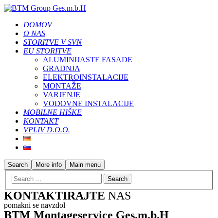
DOMOV
O NAS
STORITVE V SVN
EU STORITVE
ALUMINIJASTE FASADE
GRADNJA
ELEKTROINSTALACIJE
MONTAŽE
VARJENJE
VODOVNE INSTALACIJE
MOBILNE HIŠKE
KONTAKT
VPLIV D.O.O.
Search
More info
Main menu
KONTAKTIRAJTE
NAS
pomakni se navzdol
BTM Montageservice Ges.m.b.H